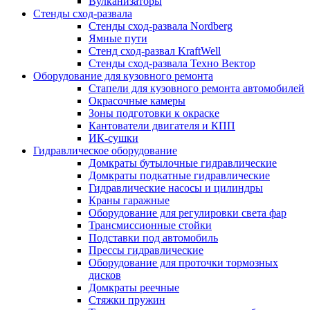
Вулканизаторы
Стенды сход-развала
Стенды сход-развала Nordberg
Ямные пути
Стенд сход-развал KraftWell
Стенды сход-развала Техно Вектор
Оборудование для кузовного ремонта
Стапели для кузовного ремонта автомобилей
Окрасочные камеры
Зоны подготовки к окраске
Кантователи двигателя и КПП
ИК-сушки
Гидравлическое оборудование
Домкраты бутылочные гидравлические
Домкраты подкатные гидравлические
Гидравлические насосы и цилиндры
Краны гаражные
Оборудование для регулировки света фар
Трансмиссионные стойки
Подставки под автомобиль
Прессы гидравлические
Оборудование для проточки тормозных
дисков
Домкраты реечные
Стяжки пружин