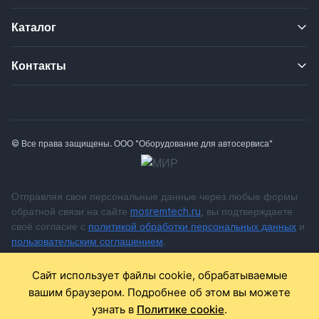
Каталог
Контакты
© Все права защищены. ООО "Оборудование для автосервиса"
Отправляя свои персональные данные через любые формы
обратной связи на сайте
mosremtech.ru
, вы подтверждаете
своё согласие с
политикой обработки персональных данных
и
пользовательским соглашением
.
* Обращаем ваше внимание на то, что данный Интернет сайт
Сайт использует файлы cookie, обрабатываемые
носит исключительно информационный характер и ни при
вашим браузером. Подробнее об этом вы можете
каких условиях не является публичной офертой,
узнать в
Политике cookie
.
определяемой положениями Статьи 437 Гражданского