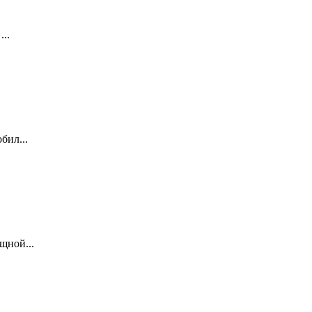
..
бил...
щной...