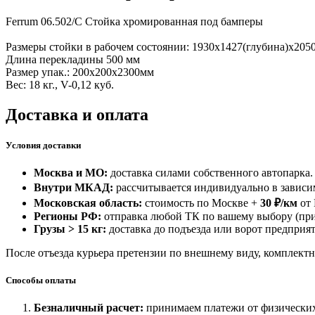
Ferrum 06.502/C Стойка хромированная под бамперы
Размеры стойки в рабочем состоянии: 1930х1427(глубина)х2050
Длина перекладины 500 мм
Размер упак.: 200х200х2300мм
Вес: 18 кг., V-0,12 куб.
Доставка и оплата
Условия доставки
Москва и МО:
доставка силами собственного автопарка.
Внутри МКАД:
рассчитывается индивидуально в зависим
Московская область:
стоимость по Москве +
30 ₽/км
от
Регионы РФ:
отправка любой ТК по вашему выбору (при
Грузы > 15 кг:
доставка до подъезда или ворот предприят
После отъезда курьера претензии по внешнему виду, комплектн
Способы оплаты
Безналичный расчет:
принимаем платежи от физических