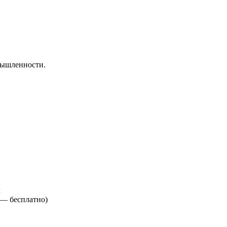
мышленности.
м
е —
бесплатно
)