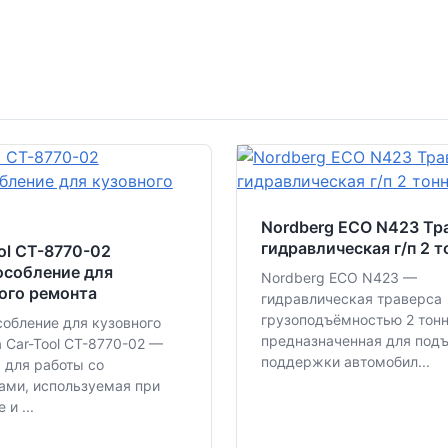
Nordberg ECO N423 Тр
гидравлическая г/п 2 
ol CT-8770-02
особление для
Nordberg ECO N423 —
ого ремонта
гидравлическая траверса
грузоподъёмностью 2 тон
обление для кузовного
предназначенная для под
 Car-Tool CT-8770-02 —
поддержки автомобил...
 для работы со
ами, используемая при
и ...