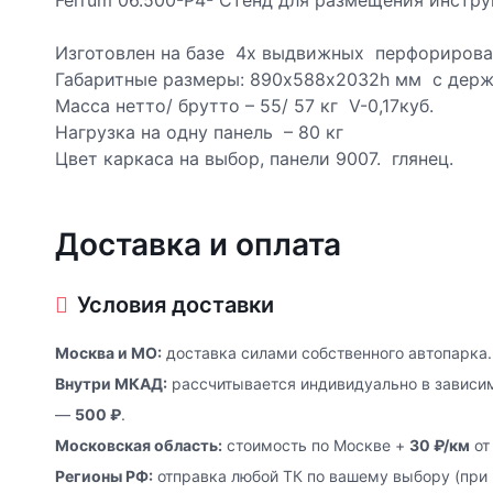
Ferrum 06.500-Р4- Стенд для размещения инстр
Изготовлен на базе 4х выдвижных перфорирова
Габаритные размеры: 890х588x2032h мм с держ
Масса нетто/ брутто – 55/ 57 кг V-0,17куб.
Нагрузка на одну панель – 80 кг
Цвет каркаса на выбор, панели 9007. глянец.
Доставка и оплата
Условия доставки
Москва и МО:
доставка силами собственного автопарка.
Внутри МКАД:
рассчитывается индивидуально в зависим
—
500 ₽
.
Московская область:
стоимость по Москве +
30 ₽/км
от
Регионы РФ:
отправка любой ТК по вашему выбору (при 