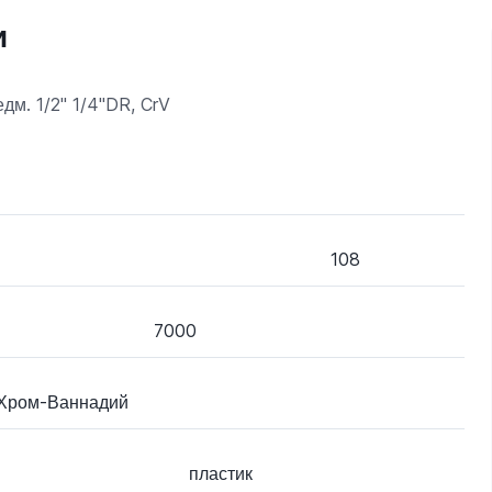
и
м. 1/2" 1/4"DR, CrV
108
7000
Хром-Ваннадий
пластик