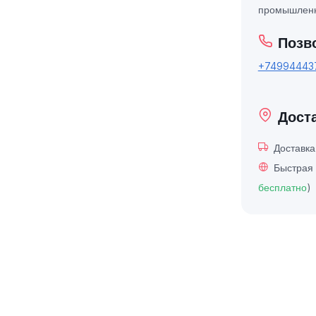
промышленн
Позв
+74994443
Дост
Доставк
Быстрая 
бесплатно
)