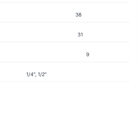
38
31
9
1/4'', 1/2''