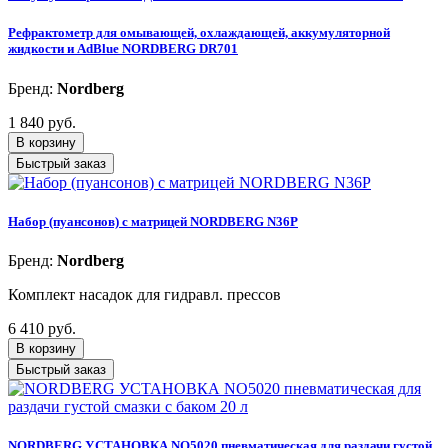
Рефрактометр для омывающей, охлаждающей, аккумуляторной
жидкости и AdBlue NORDBERG DR701
Бренд:
Nordberg
1 840 руб.
В корзину
Быстрый заказ
Набор (пуансонов) c матрицей NORDBERG N36P
Бренд:
Nordberg
Комплект насадок для гидравл. прессов
6 410 руб.
В корзину
Быстрый заказ
NORDBERG УСТАНОВКА NO5020 пневматическая для раздачи густой