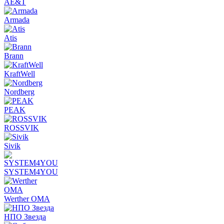
AE&T
Armada
Atis
Brann
KraftWell
Nordberg
PEAK
ROSSVIK
Sivik
SYSTEM4YOU
Werther OMA
НПО Звезда