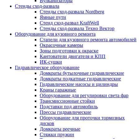
Вулканизаторы
Стенды сход-развала
Стенды сход-развала Nordberg
Ямные пути
Стенд сход-развал KraftWell
Стенды сход-развала Техно Вектор
Оборудование для кузовного ремонта
Стапели для кузовного ремонта автомобилей
Окрасочные камеры
Зоны подготовки к окраске
Кантователи двигателя и КПП
ИК-сушки
Гидравлическое оборудование
Домкраты бутылочные гидравлические
Домкраты подкатные гидравлические
Гидравлические насосы и цилиндры
Краны гаражные
Оборудование для регулировки света фар
Трансмиссионные стойки
Подставки под автомобиль
Прессы гидравлические
Оборудование для проточки тормозных
дисков
Домкраты реечные
Стяжки пружин