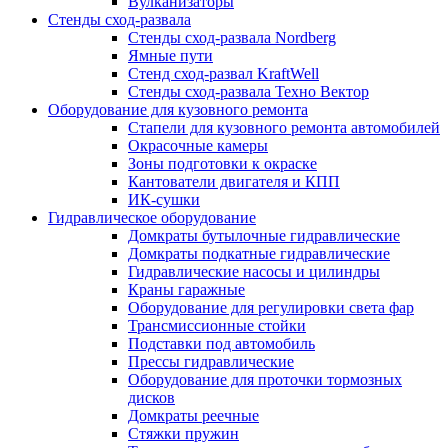
Вулканизаторы
Стенды сход-развала
Стенды сход-развала Nordberg
Ямные пути
Стенд сход-развал KraftWell
Стенды сход-развала Техно Вектор
Оборудование для кузовного ремонта
Стапели для кузовного ремонта автомобилей
Окрасочные камеры
Зоны подготовки к окраске
Кантователи двигателя и КПП
ИК-сушки
Гидравлическое оборудование
Домкраты бутылочные гидравлические
Домкраты подкатные гидравлические
Гидравлические насосы и цилиндры
Краны гаражные
Оборудование для регулировки света фар
Трансмиссионные стойки
Подставки под автомобиль
Прессы гидравлические
Оборудование для проточки тормозных
дисков
Домкраты реечные
Стяжки пружин